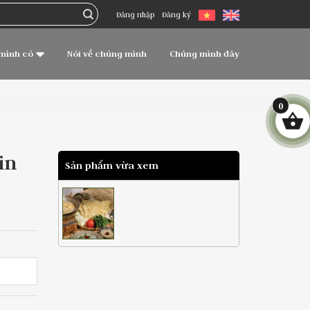
Đăng nhập
Đăng ký
mình có
Nói về chúng mình
Chúng mình đây
0
in
Sản phẩm vừa xem