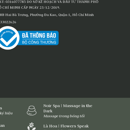
ST: 0316077785 DO SỞ KẾ HOẠCH VÀ ĐẦU TƯ THÀNH PHỐ
 CHÍ MINH CẤP NGÀY 23/12/2019.
8B Hai Bà Trưng, Phường Đa Kao, Quận 1, Hồ Chí Minh
33022626
Noir Spa | Massage in the
ns
Dark
ký hiệu
Massage trong bóng tối
ian
Là Hoa | Flowers Speak