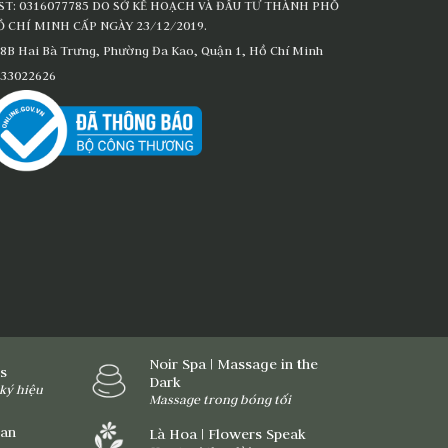
ST: 0316077785 DO SỞ KẾ HOẠCH VÀ ĐẦU TƯ THÀNH PHỐ
 CHÍ MINH CẤP NGÀY 23/12/2019.
8B Hai Bà Trưng, Phường Đa Kao, Quận 1, Hồ Chí Minh
33022626
Noir Spa | Massage in the
ns
Dark
ký hiệu
Massage trong bóng tối
ian
Là Hoa | Flowers Speak