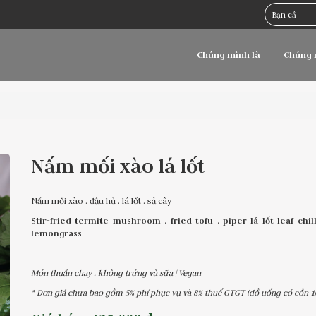
Chúng mình là
Chúng 
Nấm mối xào lá lốt
Nấm mối xào . đậu hủ . lá lốt . sả cây
Stir-fried termite mushroom . fried tofu . piper lá lốt leaf chilli
lemongrass
Món thuần chay . không trứng và sữa | Vegan
* Đơn giá chưa bao gồm 5% phí phục vụ và 8% thuế GTGT (đồ uống có cồn 1