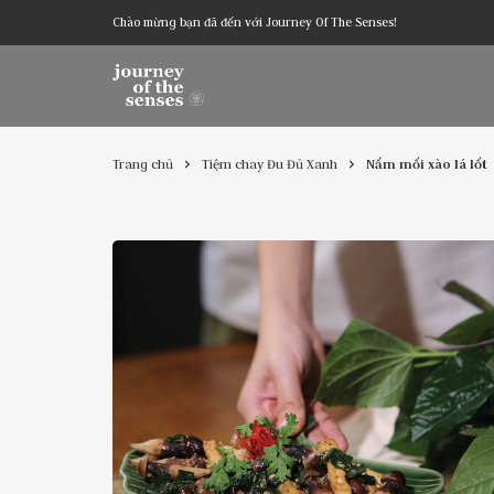
Chào mừng bạn đã đến với Journey Of The Senses!
Trang chủ
Tiệm chay Đu Đủ Xanh
Nấm mối xào lá lốt