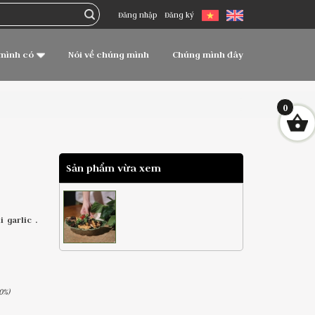
Đăng nhập
Đăng ký
mình có
Nói về chúng mình
Chúng mình đây
0
Sản phẩm vừa xem
 garlic .
0%)