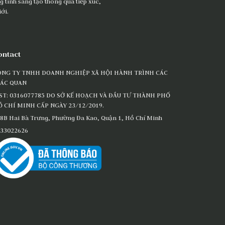
 tính sáng tạo thông qua tiếp xúc,
ới.
ontact
ÔNG TY TNHH DOANH NGHIỆP XÃ HỘI HÀNH TRÌNH CÁC
IÁC QUAN
ST: 0316077785 DO SỞ KẾ HOẠCH VÀ ĐẦU TƯ THÀNH PHỐ
 CHÍ MINH CẤP NGÀY 23/12/2019.
8B Hai Bà Trưng, Phường Đa Kao, Quận 1, Hồ Chí Minh
33022626