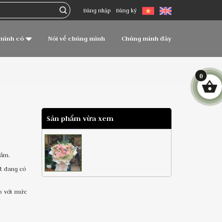
Đăng nhập
Đăng ký
mình có
Nói về chúng mình
Chúng mình đây
0
Sản phẩm vừa xem
cắm.
ất đang có
o với mức